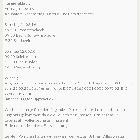
Turnierablauf:
Freitag 10.06.16
Ab spätem Nachmittag: Anreise und Pompfencheck
Samstag 11.06.16
ab 8:00 Pompfencheck
09:00 Begrüßung/Ansprache
9:30 Spielbeginn
Sonntag 12.06.16
09:00 Spielbeginn
12:00 Finalrunden
16:00 Siegerehrung
Wichtig:
Angemeldete Teams überweisen bitte den Sockelbetrag von 75,00 EUR bis
zum 22.05.2016 auf unser Konto DE71 4165 0001 0000 0073 02 BIC:
WELADED1LIP
Inhaber: Jugger Lippstadt eV
Wir haben lange über den folgenden Punkt diskutiert und sind zu dem
Ergebnis gekommen, dass die Teilnehmer unseres Turniers das 16.
Lebensjahr vollendet haben müssen!
Bitte respektiert diese Entscheidung.
Bei den Pompfen halten wir es wie in den letzten Jahren! Alles was zu