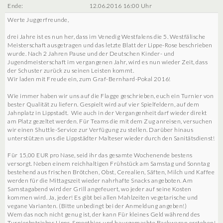
Ende:
12.06.2016 16:00 Uhr
Werte Juggerfreunde,
drei Jahre ist es nun her, dass im Venedig Westfalens die 5. Westfälische
Meisterschaft ausgetragen und das letzte Blatt der Lippe-Rose beschrieben
wurde. Nach 2 Jahren Pause und der Deutschen Kinder- und
Jugendmeisterschaft im vergangenen Jahr, wird es nun wieder Zeit, dass
der Schuster zurück zu seinen Leisten kommt.
Wir laden mit Freude ein, zum Graf-Bernhard-Pokal 2016!
Wie immer haben wir uns auf die Flagge geschrieben, euch ein Turnier von
bester Qualität zu liefern. Gespielt wird auf vier Spielfeldern, auf dem
Jahnplatz in Lippstadt. Wie auch in der Vergangenheit darf wieder direkt
am Platz gezeltet werden. Für Teams die mit dem Zug anreisen, versuchen
wir einen Shuttle-Service zur Verfügung zu stellen. Darüber hinaus
unterstützen uns die Lippstädter Malteser wieder durch den Sanitätsdienst!
Für 15,00 EUR pro Nase, seid ihr das gesamte Wochenende bestens
versorgt. Neben einem reichhaltigen Frühstück am Samstag und Sonntag
bestehend aus frischen Brötchen, Obst, Cerealien, Säften, Milch und Kaffee
werden für die Mittagszeit wieder nahrhafte Snacks angeboten. Am
Samstagabend wird der Grill angefeuert, wo jeder auf seine Kosten
kommen wird. Ja, jeder! Es gibt bei allen Mahlzeiten vegetarische und
vegane Varianten. (Bitte unbedingt bei der Anmeldung angeben!)
Wem das noch nicht genug ist, der kann Für kleines Geld während des
Turnierbetriebes Lipps, Smoothies und hausgemachte Backwaren erstehen!