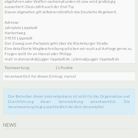
abgefahren oder Waffen nachempfunden ist usw. wird großzügig
aussortiert! Dazu zählt auch der End-Tip.
Davon abgesehen gilt selbstverständlich das Deutsche Regelwerk.
Adresse:
Jahnplatz Lippstadt
Harkortweg
59555 Lippstadt
Der Zuweg zum Parkplatz geht über die Bückeburger Straße.
Eine detaillierte Wegbeschreibung schicken wir euch auf Anfrage gerne zu.
Fragen stellt ihr an Marcel oder Philipp
mail: m.domanski@jugger-lippstadt.de ; p.bress@jugger-lippstadt.de
Teamwertung:
11 Punkte
Verantwortlich für diesen Eintrag: marcel
Der Betreiber dieser Internetpräsenz ist nicht für die Organisation und
Durchführung dieser Veranstaltung verantwortlich. Die
Verantwortung liegt ausschließlich bei dem Veranstalter.
NEWS