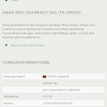
News
SNEAK PEEK: DAS BRINGT DAS JTR-UPDATE!
Schon jetzt könnt ihr den Wizard in der Beta-Phase testen. Dieses Tool
erstellt aus euren Stichworten schnell und einfach detaillierte
Turnierbeschreibungen. Jetzt testen und Feedback geben, um das Tool
praxistauglich zu optimieren.
Wizard in der Beta-Phase
TURNIERINFORMATIONEN
Austragungsort:
59555 Lippstadt
Udener Str.
Jahn-Sportplatz in Lippstadt
Startplätze:
11 / 20
Beginn:
11.06.2016 09:00 Uhr