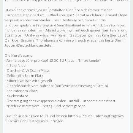
Ist es nicht verrückt, dass Lippstädter Turniere sich immer mit der
Europameisterschaft im Fußball kreuzen? Damit auch hier niemand etwas
verpasst, werden wir wieder unser Bestes geben, damit ihr die
Gruppenspiele am Freitag- und Samstagabend sehen könnt. Das soll aber
nicht alles sein, denn am Abend wollen wir mit euch gemeinsam feiern und
Spaß haben! Und was wären wir für ein Gastgeber wenn es kein Bier gäbe?
Dank der Brauerei Thombansen können wir euch wieder das beste Bier in
Jugger-Deutschland anbieten.
Die Kurzfassung:
- Anmeldegebühr pro Kopf 15,00 EUR (auch "Mitreisende")
- 4 Spielfelder
- Duschen & WCs am Platz
- Zelten direkt am Platz
- Mineralwasser wird gestellt
- Gepäckshuttle vom Bahnhof (auf Wunsch; Fussweg < 10min)
- Sanitäter am Platz
- Kuchenstand
- Übertragung der Gruppenspiele der Fußball-Europameisterschaft
- frisch Gezapftes am Freitag- und Samstagabend
Zur Reduzierung von Müll und Kosten bitten wir euch unbedingt eigenes
Geschirr und Besteck mitzubringen.