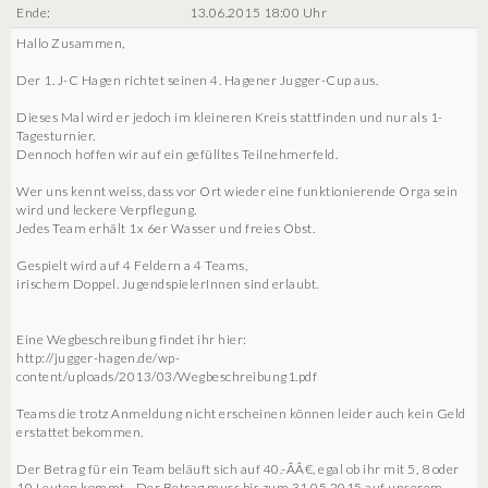
Ende:
13.06.2015 18:00 Uhr
Hallo Zusammen,
Der 1. J-C Hagen richtet seinen 4. Hagener Jugger-Cup aus.
Dieses Mal wird er jedoch im kleineren Kreis stattfinden und nur als 1-
Tagesturnier.
Dennoch hoffen wir auf ein gefülltes Teilnehmerfeld.
Wer uns kennt weiss, dass vor Ort wieder eine funktionierende Orga sein
wird und leckere Verpflegung.
Jedes Team erhält 1x 6er Wasser und freies Obst.
Gespielt wird auf 4 Feldern a 4 Teams,
irischem Doppel. JugendspielerInnen sind erlaubt.
Eine Wegbeschreibung findet ihr hier:
http://jugger-hagen.de/wp-
content/uploads/2013/03/Wegbeschreibung1.pdf
Teams die trotz Anmeldung nicht erscheinen können leider auch kein Geld
erstattet bekommen.
Der Betrag für ein Team beläuft sich auf 40.-ÂÂ€, egal ob ihr mit 5, 8 oder
10 Leuten kommt... Der Betrag muss bis zum 31.05.2015 auf unserem