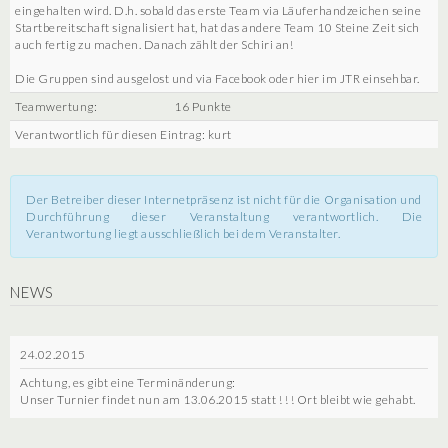
eingehalten wird. D.h. sobald das erste Team via Läuferhandzeichen seine
Startbereitschaft signalisiert hat, hat das andere Team 10 Steine Zeit sich
auch fertig zu machen. Danach zählt der Schiri an!
Die Gruppen sind ausgelost und via Facebook oder hier im JTR einsehbar.
Teamwertung:
16 Punkte
Verantwortlich für diesen Eintrag: kurt
Der Betreiber dieser Internetpräsenz ist nicht für die Organisation und
Durchführung dieser Veranstaltung verantwortlich. Die
Verantwortung liegt ausschließlich bei dem Veranstalter.
NEWS
24.02.2015
Achtung, es gibt eine Terminänderung:
Unser Turnier findet nun am 13.06.2015 statt ! ! ! Ort bleibt wie gehabt.