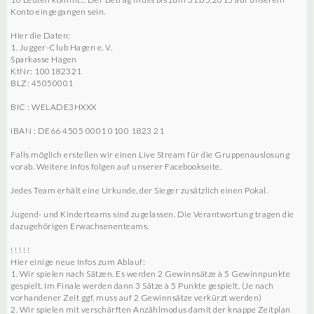
Konto eingegangen sein.
Hier die Daten:
1. Jugger-Club Hagen e. V.
Sparkasse Hagen
KtNr: 100182321
BLZ: 45050001
BIC : WELADE3HXXX
IBAN : DE66 4505 0001 0100 1823 21
Falls möglich erstellen wir einen Live Stream für die Gruppenauslosung
vorab. Weitere Infos folgen auf unserer Facebookseite.
Jedes Team erhält eine Urkunde, der Sieger zusätzlich einen Pokal.
Jugend- und Kinderteams sind zugelassen. Die Verantwortung tragen die
dazugehörigen Erwachsenenteams.
! ! ! ! !
Hier einige neue Infos zum Ablauf:
1. Wir spielen nach Sätzen. Es werden 2 Gewinnsätze à 5 Gewinnpunkte
gespielt. Im Finale werden dann 3 Sätze à 5 Punkte gespielt. (Je nach
vorhandener Zeit ggf. muss auf 2 Gewinnsätze verkürzt werden)
2. Wir spielen mit verschärften Anzählmodus damit der knappe Zeitplan