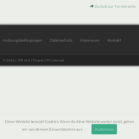
Zurück zur Turnierseite
Nutzungsbedingungen
Datenschutz
Impressum
Kontakt
© 2026 | JTR v3.6 |
Projekt [ PI ] Internet
Diese Website benutzt Cookies. Wenn du diese Website weiter nutzt, gehen
wir von deinem Einverständnis aus.
Zustimmen