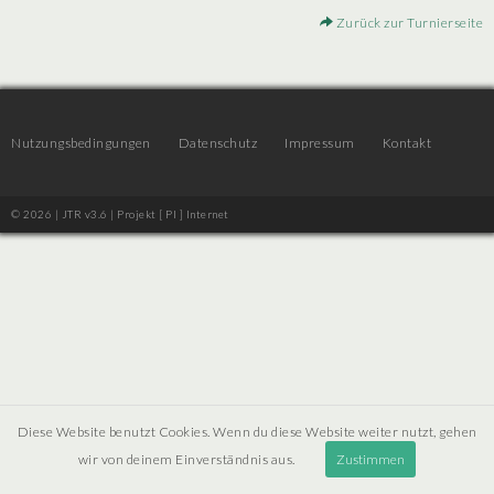
Zurück zur Turnierseite
Nutzungsbedingungen
Datenschutz
Impressum
Kontakt
© 2026 | JTR v3.6 |
Projekt [ PI ] Internet
Diese Website benutzt Cookies. Wenn du diese Website weiter nutzt, gehen
wir von deinem Einverständnis aus.
Zustimmen