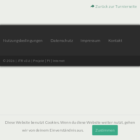
Zurück zur Turnierseite
Nutzungsbedingungen
Datenschutz
Impressum
Kontakt
© 2026 | JTR v3.6 |
Projekt [ PI ] Internet
Diese Website benutzt Cookies. Wenn du diese Website weiter nutzt, gehen
wir von deinem Einverständnis aus.
Zustimmen