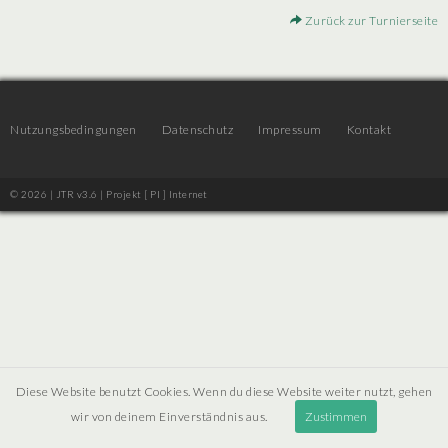
Zurück zur Turnierseite
Nutzungsbedingungen
Datenschutz
Impressum
Kontakt
© 2026 | JTR v3.6 |
Projekt [ PI ] Internet
Diese Website benutzt Cookies. Wenn du diese Website weiter nutzt, gehen
wir von deinem Einverständnis aus.
Zustimmen