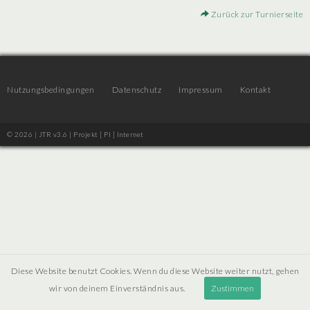
Zurück zur Turnierseite
Nutzungsbedingungen
Datenschutz
Impressum
Kontakt
© 2026 | JTR v3.6 |
Projekt [ PI ] Internet
Diese Website benutzt Cookies. Wenn du diese Website weiter nutzt, gehen
wir von deinem Einverständnis aus.
Zustimmen