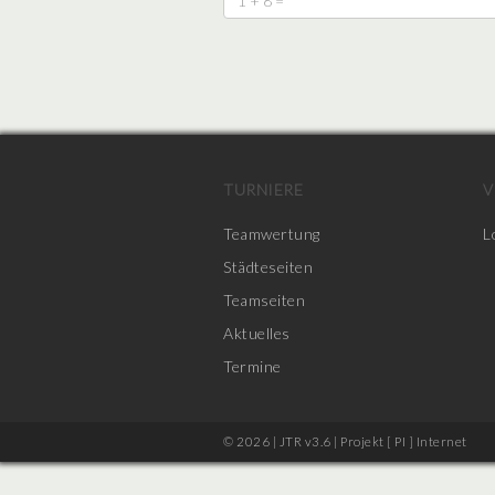
TURNIERE
V
Teamwertung
L
Städteseiten
Teamseiten
Aktuelles
Termine
© 2026 | JTR v3.6 |
Projekt [ PI ] Internet