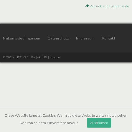
Zurück zur Turnierseite
Nutzungsbedingungen
Datenschutz
Impressum
Kontakt
© 2026 | JTR v3.6 |
Projekt [ PI ] Internet
Diese Website benutzt Cookies. Wenn du diese Website weiter nutzt, gehen
wir von deinem Einverständnis aus.
Zustimmen