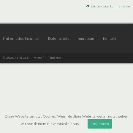
Zurück zur Turnierseite
Nutzungsbedingungen
Datenschutz
Impressum
Kontakt
© 2026 | JTR v3.6 |
Projekt [ PI ] Internet
Diese Website benutzt Cookies. Wenn du diese Website weiter nutzt, gehen
wir von deinem Einverständnis aus.
Zustimmen