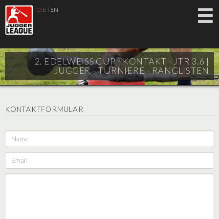
DE
|
EN
2. EDELWEISS CUP - KONTAKT - JTR 3.6 |
JUGGER - TURNIERE - RANGLISTEN
KONTAKTFORMULAR