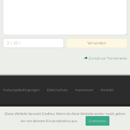
Zurück zur Turnierseite
Nutzungsbedingungen
Datenschutz
Impressum
Kontakt
© 2026 | JTR v3.6 |
Projekt [ PI ] Internet
Diese Website benutzt Cookies. Wenn du diese Website weiter nutzt, gehen
wir von deinem Einverständnis aus.
Zustimmen