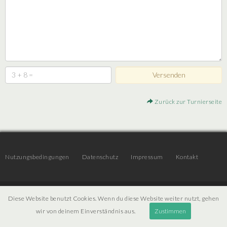
Zurück zur Turnierseite
Nutzungsbedingungen
Datenschutz
Impressum
Kontakt
© 2026 | JTR v3.6 |
Projekt [ PI ] Internet
Diese Website benutzt Cookies. Wenn du diese Website weiter nutzt, gehen
wir von deinem Einverständnis aus.
Zustimmen