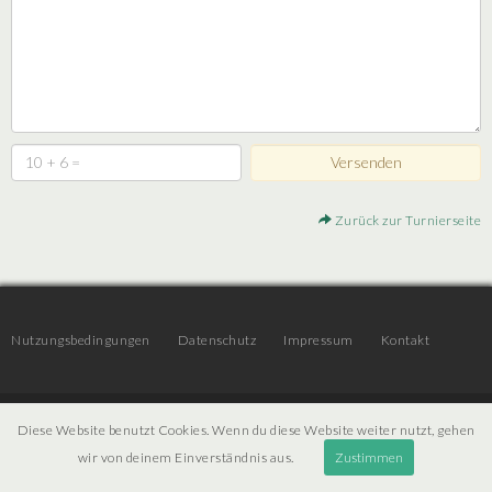
Zurück zur Turnierseite
Nutzungsbedingungen
Datenschutz
Impressum
Kontakt
© 2026 | JTR v3.6 |
Projekt [ PI ] Internet
Diese Website benutzt Cookies. Wenn du diese Website weiter nutzt, gehen
wir von deinem Einverständnis aus.
Zustimmen