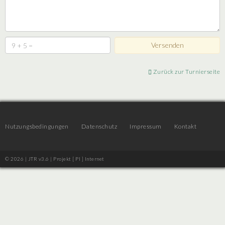
Zurück zur Turnierseite
Nutzungsbedingungen
Datenschutz
Impressum
Kontakt
© 2026 | JTR v3.6 |
Projekt [ PI ] Internet