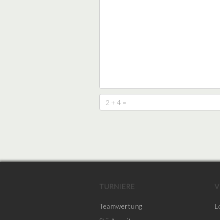
TURNIERE
V
Teamwertung
L