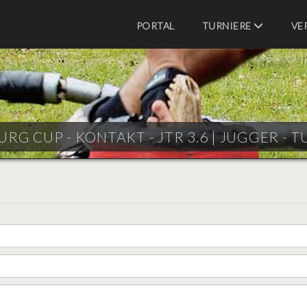
PORTAL
TURNIERE
VE
BURG CUP - KONTAKT - JTR 3.6 |
JUGGER - T