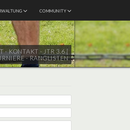
RWALTUNG
COMMUNITY
- KONTAKT - JTR 3.6 |
URNIERE - RANGLISTEN