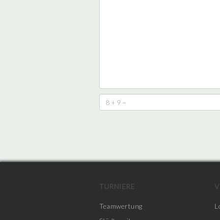
TURNIERE
V
Teamwertung
L