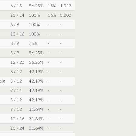
6 / 15
56.25%
18%
1.013
10 / 14
100%
16%
0.800
6 / 8
100%
-
-
13 / 16
100%
-
-
8 / 8
75%
-
-
5 / 9
56.25%
-
-
12 / 20
56.25%
-
-
8 / 12
42.19%
-
-
eig
5 / 12
42.19%
-
-
7 / 14
42.19%
-
-
5 / 12
42.19%
-
-
9 / 12
31.64%
-
-
12 / 16
31.64%
-
-
10 / 24
31.64%
-
-