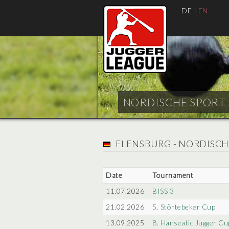
DE
|
EN
NORDISCHE SPORT A
FLENSBURG - NORDISCH
Date
Tournament
11.07.2026
BISS 3
21.02.2026
5. Störtebeker Cup
13.09.2025
8. Hanseatic Jugger Cu