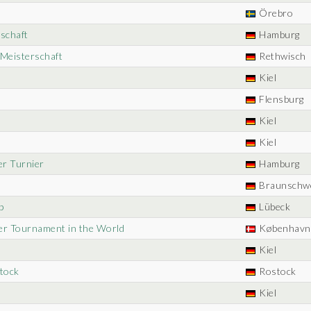
Örebro
schaft
Hamburg
 Meisterschaft
Rethwisch
Kiel
Flensburg
l
Kiel
Kiel
er Turnier
Hamburg
Braunschw
p
Lübeck
ger Tournament in the World
København
l
Kiel
stock
Rostock
Kiel