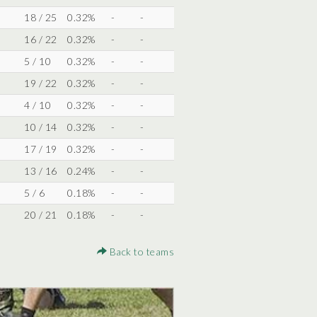
18 / 25
0.32%
-
-
16 / 22
0.32%
-
-
5 / 10
0.32%
-
-
19 / 22
0.32%
-
-
4 / 10
0.32%
-
-
10 / 14
0.32%
-
-
17 / 19
0.32%
-
-
13 / 16
0.24%
-
-
5 / 6
0.18%
-
-
20 / 21
0.18%
-
-
Back to teams