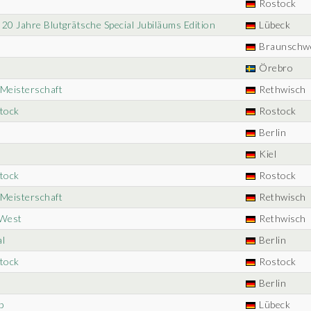
Rostock
 20 Jahre Blutgrätsche Special Jubiläums Edition
Lübeck
Braunschw
Örebro
 Meisterschaft
Rethwisch
stock
Rostock
Berlin
Kiel
stock
Rostock
 Meisterschaft
Rethwisch
-West
Rethwisch
al
Berlin
stock
Rostock
Berlin
p
Lübeck