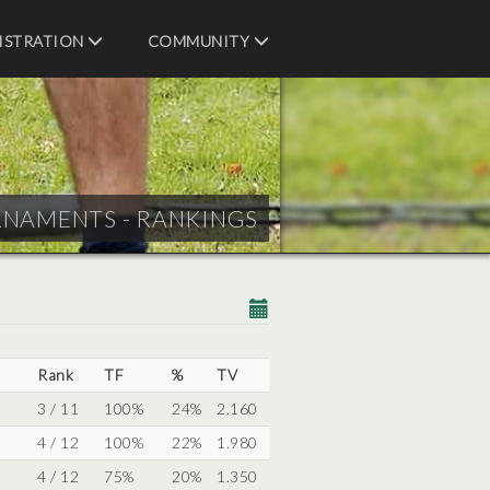
ISTRATION
COMMUNITY
RNAMENTS - RANKINGS
Rank
TF
%
TV
3 / 11
100%
24%
2.160
4 / 12
100%
22%
1.980
4 / 12
75%
20%
1.350