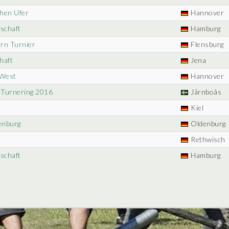
ohen Ufer
Hannover
schaft
Hamburg
ern Turnier
Flensburg
haft
Jena
-West
Hannover
 Turnering 2016
Järnboås
Kiel
denburg
Oldenburg
Rethwisch
schaft
Hamburg