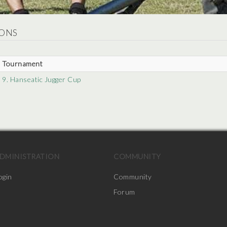
ONS
Tournament
9. Hanseatic Jugger Cup
DMINISTRATION
COMMUNITY
ogin
Community
Forum