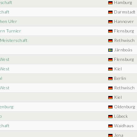
schaft
Hamburg
chaft
Darmstadt
ohen Ufer
Hannover
ern Turnier
Flensburg
 Meisterschaft
Rethwisch
Järnboås
-West
Flensburg
-West
Kiel
al
Berlin
-West
Rethwisch
Kiel
denburg
Oldenburg
p
Lübeck
chaft
Waidhaus
Jena