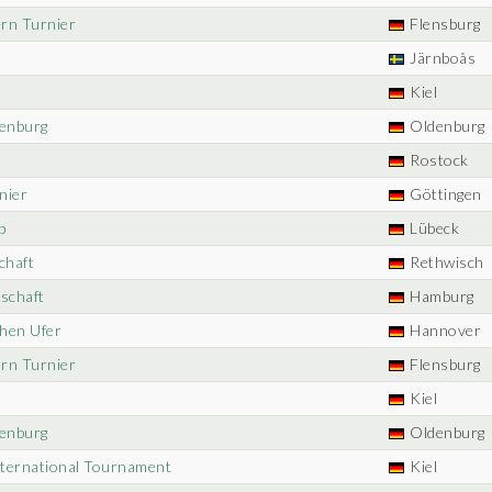
ern Turnier
Flensburg
Järnboås
Kiel
denburg
Oldenburg
Rostock
nier
Göttingen
p
Lübeck
chaft
Rethwisch
schaft
Hamburg
ohen Ufer
Hannover
ern Turnier
Flensburg
Kiel
denburg
Oldenburg
International Tournament
Kiel