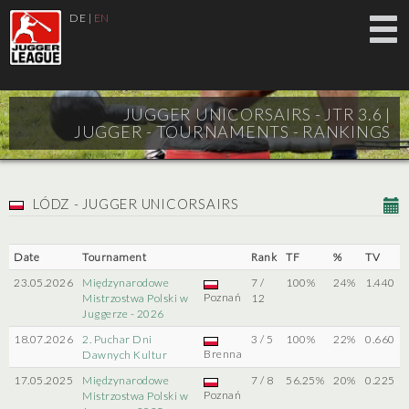
DE
|
EN
JUGGER UNICORSAIRS - JTR 3.6 |
JUGGER - TOURNAMENTS - RANKINGS
LÓDZ - JUGGER UNICORSAIRS
Date
Tournament
Rank
TF
%
TV
23.05.2026
Międzynarodowe
7 /
100%
24%
1.440
Poznań
Mistrzostwa Polski w
12
Juggerze - 2026
18.07.2026
2. Puchar Dni
3 / 5
100%
22%
0.660
Brenna
Dawnych Kultur
17.05.2025
Międzynarodowe
7 / 8
56.25%
20%
0.225
Poznań
Mistrzostwa Polski w