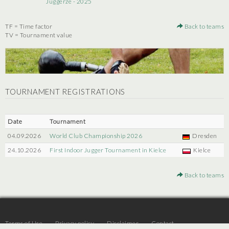
Juggerze - 2025
TF = Time factor
Back to teams
TV = Tournament value
TOURNAMENT REGISTRATIONS
Date
Tournament
04.09.2026
World Club Championship 2026
Dresden
24.10.2026
First Indoor Jugger Tournament in Kielce
Kielce
Back to teams
Terms of Use
Privacy policy
Disclaimer
Contact