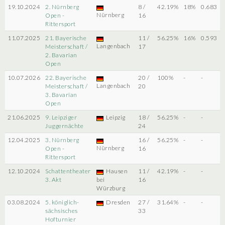
19.10.2024
2. Nürnberg
8 /
42.19%
18%
0.683
Nürnberg
Open -
16
Rittersport
11.07.2025
21. Bayerische
11 /
56.25%
16%
0.593
Langenbach
Meisterschaft /
17
2. Bavarian
Open
10.07.2026
22. Bayerische
20 /
100%
-
-
Langenbach
Meisterschaft /
20
3. Bavarian
Open
21.06.2025
9. Leipziger
Leipzig
18 /
56.25%
-
-
Juggernächte
24
12.04.2025
3. Nürnberg
16 /
56.25%
-
-
Nürnberg
Open -
16
Rittersport
12.10.2024
Schattentheater
Hausen
11 /
42.19%
-
-
3. Akt
bei
16
Würzburg
03.08.2024
5. königlich-
Dresden
27 /
31.64%
-
-
sächsisches
33
Hofturnier