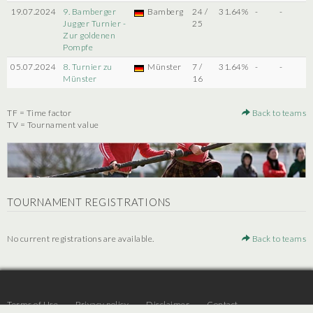
19.07.2024
9. Bamberger
Bamberg
24 /
31.64%
-
-
Jugger Turnier -
25
Zur goldenen
Pompfe
05.07.2024
8. Turnier zu
Münster
7 /
31.64%
-
-
Münster
16
TF = Time factor
Back to teams
TV = Tournament value
TOURNAMENT REGISTRATIONS
No current registrations are available.
Back to teams
Terms of Use
Privacy policy
Disclaimer
Contact