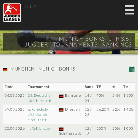
DE
|
EN
MUNICH BONKS - JTR 3.6 |
JUGGER - TOURNAMENTS - RANKINGS
MÜNCHEN - MUNICH BONKS
Date
Tournament
Rank
TF
%
TV
06.09.2025
26. Deutsche
Bamberg
14 /
75%
24%
1.650
Meisterschaft
24
09.08.2025
6. königlich-
Dresden
12 /
56.25%
22%
1.428
sächsisches
26
Hofturnier
25.04.2026
4. Rettichcup
12 /
100%
20%
1.000
Schifferstadt
16