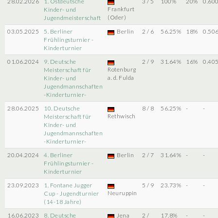
28.02.2026
1. Ostdeutsche
3 / 5
100%
20%
0.60
Frankfurt
Kinder- und
(Oder)
Jugendmeisterschaft
03.05.2025
5. Berliner
Berlin
2 / 6
56.25%
18%
0.50
Frühlingsturnier -
Kinderturnier
01.06.2024
9. Deutsche
2 / 9
31.64%
16%
0.40
Rotenburg
Meisterschaft für
a. d. Fulda
Kinder- und
Jugendmannschaften
-Kinderturnier-
28.06.2025
10. Deutsche
8 / 8
56.25%
-
-
Rethwisch
Meisterschaft für
Kinder- und
Jugendmannschaften
-Kinderturnier-
20.04.2024
4. Berliner
Berlin
2 / 7
31.64%
-
-
Frühlingsturnier -
Kinderturnier
23.09.2023
1. Fontane Jugger
5 / 9
23.73%
-
-
Neuruppin
Cup - Jugendturnier
(14-18 Jahre)
16.06.2023
8. Deutsche
Jena
2 /
17.8%
-
-