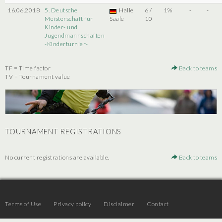
16.06.2018
5. Deutsche
Halle
6 /
1%
-
-
Meisterschaft für
Saale
10
Kinder- und
Jugendmannschaften
-Kinderturnier-
TF = Time factor
Back to teams
TV = Tournament value
TOURNAMENT REGISTRATIONS
No current registrations are available.
Back to teams
Terms of Use
Privacy policy
Disclaimer
Contact