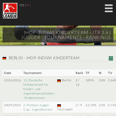
DE
|
EN
IHOP-INDIWI KINDERTEAM - JTR 3.6 |
JUGGER - TOURNAMENTS - RANKINGS
BERLIN - IHOP-INDIWI KINDERTEAM
Date
Tournament
Rank
TF
%
TV
13.06.2026
11. Deutsche
Berlin
2 /
100%
24%
2.64
Meisterschaft für
12
Kinder- und
Jugendmannschaften
-Kinderturnier-
28.09.2024
2. Fontane Jugger
2 / 9
42.19%
22%
0.74
Neuruppin
Cup - Jugendturnier