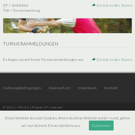
ZF = Zeitfaktor
Zurück zu den Teams
TW = Turnierwertung
TURNIERANMELDUNGEN
Es liegen zurzeit keine Turnieranmeldungen vor.
Zurück zu den Teams
Nutzungsbedingungen
Datenschutz
Impressum
Kontakt
© 2026 | JTR v3.6 |
Projekt [ PI ] Internet
Diese Website benutzt Cookies. Wenn du diese Website weiter nutzt, gehen
wir von deinem Einverständnis aus.
Zustimmen