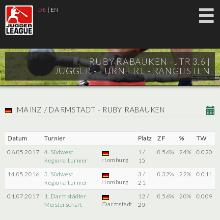
DE
|
EN
RUBY RABAUKEN - JTR 3.6 |
JUGGER - TURNIERE - RANGLISTEN
MAINZ / DARMSTADT - RUBY RABAUKEN
Datum
Turnier
Platz
ZF
%
TW
06.05.2017
4. Südwest
1 /
0.56%
24%
0.020
Homburg
Regionalturnier
15
14.05.2016
3. Südwest
3 /
0.32%
22%
0.011
Homburg
Regionalturnier
21
01.07.2017
1. Darmstädter
12 /
0.56%
20%
0.009
Darmstadt
Meisterschaft
20