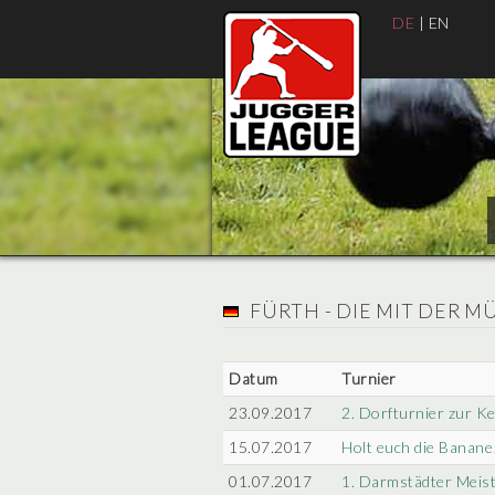
DE
|
EN
FÜRTH - DIE MIT DER M
Datum
Turnier
23.09.2017
2. Dorfturnier zur K
15.07.2017
Holt euch die Banane
01.07.2017
1. Darmstädter Meist