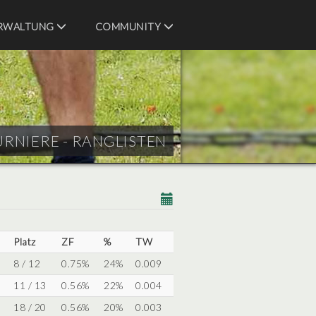
RWALTUNG
COMMUNITY
URNIERE - RANGLISTEN
Platz
ZF
%
TW
8 / 12
0.75%
24%
0.009
11 / 13
0.56%
22%
0.004
18 / 20
0.56%
20%
0.003