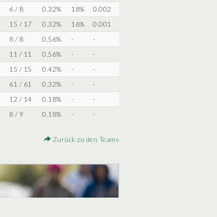
6 / 8
0.32%
18%
0.002
15 / 17
0.32%
16%
0.001
8 / 8
0.56%
-
-
11 / 11
0.56%
-
-
15 / 15
0.42%
-
-
61 / 61
0.32%
-
-
12 / 14
0.18%
-
-
8 / 9
0.18%
-
-
Zurück zu den Teams