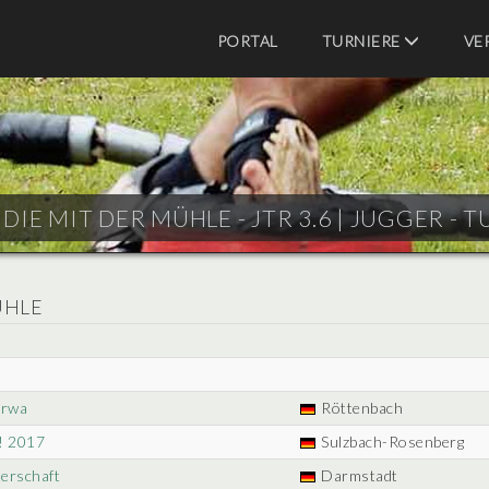
PORTAL
TURNIERE
VE
DIE MIT DER MÜHLE - JTR 3.6 |
JUGGER - T
ÜHLE
erwa
Röttenbach
! 2017
Sulzbach-Rosenberg
erschaft
Darmstadt