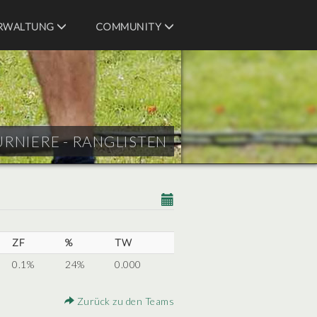
RWALTUNG
COMMUNITY
URNIERE - RANGLISTEN
ZF
%
TW
0.1%
24%
0.000
Zurück zu den Teams