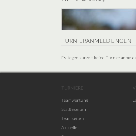
TURNIERANMELDUNGEN
Es liegen zurzeit keine Turnieranmeld
TURNIERE
V
Teamwertung
L
Städteseiten
Teamseiten
Aktuelles