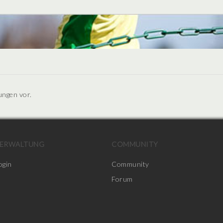
ungen vor.
ERWALTUNG
COMMUNITY
ogin
Community
Forum