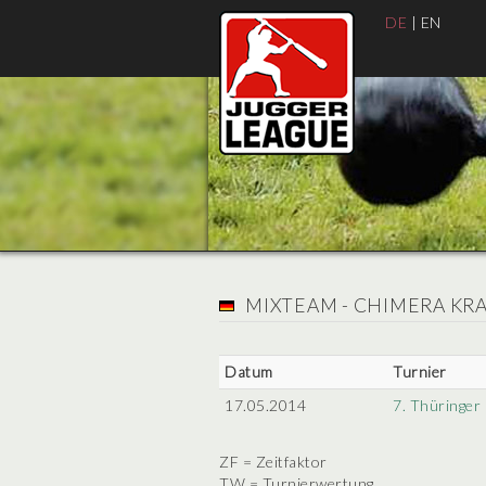
DE
|
EN
MIXTEAM - CHIMERA KR
Datum
Turnier
17.05.2014
7. Thüringer
ZF = Zeitfaktor
TW = Turnierwertung