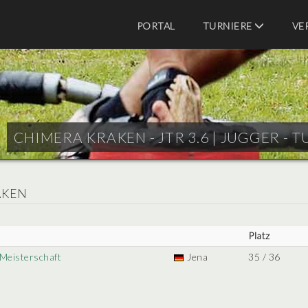
PORTAL
TURNIERE
VE
CHIMERA KRAKEN - JTR 3.6 |
JUGGER - T
AKEN
Platz
 Meisterschaft
Jena
35 / 36