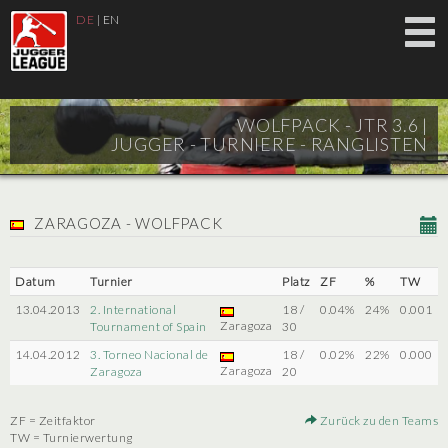
DE
|
EN
WOLFPACK - JTR 3.6 |
JUGGER - TURNIERE - RANGLISTEN
ZARAGOZA - WOLFPACK
Datum
Turnier
Platz
ZF
%
TW
13.04.2013
2. International
18 /
0.04%
24%
0.001
Zaragoza
Tournament of Spain
30
14.04.2012
3. Torneo Nacional de
18 /
0.02%
22%
0.000
Zaragoza
Zaragoza
20
ZF = Zeitfaktor
Zurück zu den Teams
TW = Turnierwertung