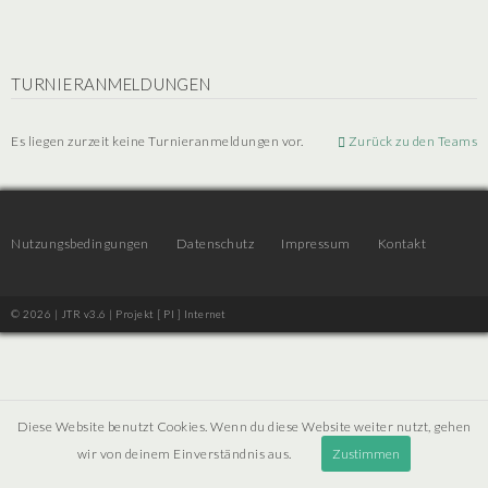
TURNIERANMELDUNGEN
Es liegen zurzeit keine Turnieranmeldungen vor.
Zurück zu den Teams
Nutzungsbedingungen
Datenschutz
Impressum
Kontakt
© 2026 | JTR v3.6 |
Projekt [ PI ] Internet
Diese Website benutzt Cookies. Wenn du diese Website weiter nutzt, gehen
wir von deinem Einverständnis aus.
Zustimmen