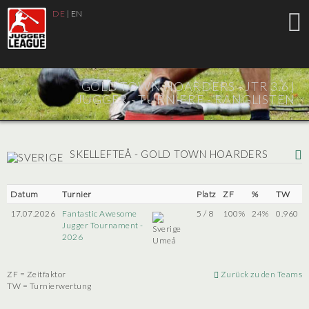
DE
|
EN
GOLD TOWN HOARDERS - JTR 3.6 |
JUGGER - TURNIERE - RANGLISTEN
SKELLEFTEÅ - GOLD TOWN HOARDERS
Datum
Turnier
Platz
ZF
%
TW
17.07.2026
Fantastic Awesome
5 / 8
100%
24%
0.960
Jugger Tournament -
2026
Umeå
ZF = Zeitfaktor
Zurück zu den Teams
TW = Turnierwertung