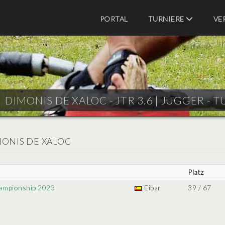
PORTAL
TURNIERE
VE
DIMONIS DE XALOC - JTR 3.6 |
JUGGER - T
MONIS DE XALOC
Platz
ampionship 2023
Eibar
39 / 67