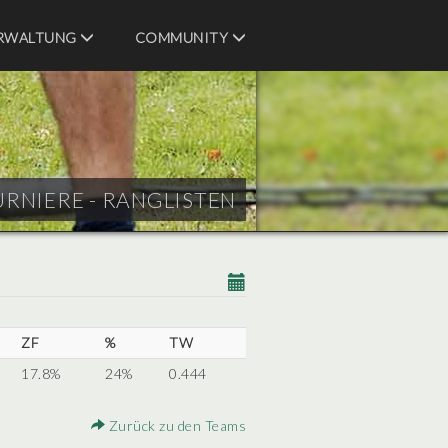
RWALTUNG
COMMUNITY
URNIERE - RANGLISTEN
ZF
%
TW
17.8%
24%
0.444
Zurück zu den Teams