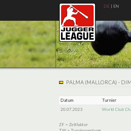
DE
|
EN
PALMA (MALLORCA) - DI
Datum
Turnier
20.07.2023
World Club Ch
ZF = Zeitfaktor
TW = Turnierwertung