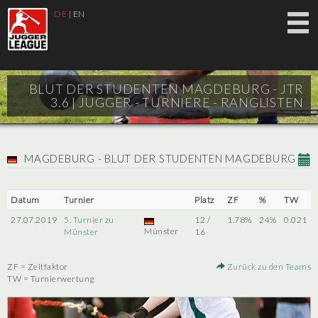
DE
|
EN
BLUT DER STUDENTEN MAGDEBURG - JTR
3.6 |
JUGGER - TURNIERE - RANGLISTEN
MAGDEBURG - BLUT DER STUDENTEN MAGDEBURG
Datum
Turnier
Platz
ZF
%
TW
27.07.2019
5. Turnier zu
12 /
1.78%
24%
0.021
Münster
Münster
16
ZF = Zeitfaktor
Zurück zu den Teams
TW = Turnierwertung