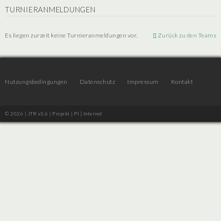
TURNIERANMELDUNGEN
Es liegen zurzeit keine Turnieranmeldungen vor.
Zurück zu den Teams
Nutzungsbedingungen
Datenschutz
Impressum
Kontakt
© 2026 | JTR v3.6 |
Projekt [ PI ] Internet