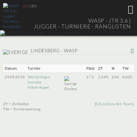
DE
|
EN
WASP - JTR 3.6 |
JUGGER - TURNIERE - RANGLISTEN
LINDESBERG - WASP
Datum
Turnier
Platz
ZF
%
TW
29.09.2018
Största Älgen
3 / 3
1.34%
24%
0.003
Svenska
Mästerkapet
Örebro
ZF = Zeitfaktor
Zurück zu den Teams
TW = Turnierwertung