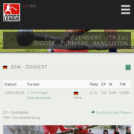
DE
|
EN
ZENSIERT - JTR 3.6 |
JUGGER - TURNIERE - RANGLISTEN
JENA - ZENSIERT
Datum
Turnier
Platz
ZF
%
TW
19.05.2018
1. Thüringer
2 / 2
1%
24%
0.000
Jena
Zwergenpokal
ZF = Zeitfaktor
Zurück zu den Teams
TW = Turnierwertung