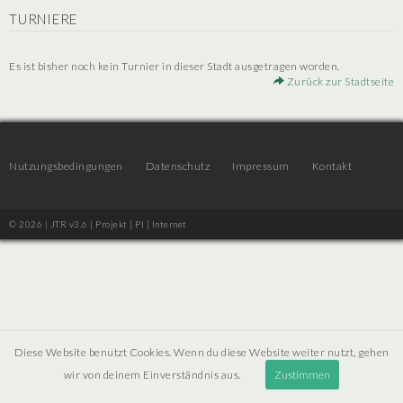
TURNIERE
Es ist bisher noch kein Turnier in dieser Stadt ausgetragen worden.
Zurück zur Stadtseite
Nutzungsbedingungen
Datenschutz
Impressum
Kontakt
© 2026 | JTR v3.6 |
Projekt [ PI ] Internet
Diese Website benutzt Cookies. Wenn du diese Website weiter nutzt, gehen
wir von deinem Einverständnis aus.
Zustimmen